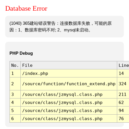
Database Error
(1040) 365建站错误警告：连接数据库失败，可能的原
因：1、数据库密码不对; 2、mysql未启动。
PHP Debug
No.
File
Line
1
/index.php
14
2
/source/function/function_extend.php
324
3
/source/class/jzmysql.class.php
211
4
/source/class/jzmysql.class.php
62
5
/source/class/jzmysql.class.php
94
6
/source/class/jzmysql.class.php
76