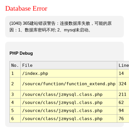
Database Error
(1040) 365建站错误警告：连接数据库失败，可能的原
因：1、数据库密码不对; 2、mysql未启动。
PHP Debug
No.
File
Line
1
/index.php
14
2
/source/function/function_extend.php
324
3
/source/class/jzmysql.class.php
211
4
/source/class/jzmysql.class.php
62
5
/source/class/jzmysql.class.php
94
6
/source/class/jzmysql.class.php
76