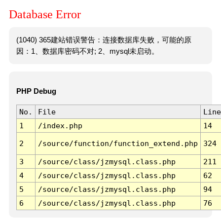
Database Error
(1040) 365建站错误警告：连接数据库失败，可能的原
因：1、数据库密码不对; 2、mysql未启动。
PHP Debug
No.
File
Line
1
/index.php
14
2
/source/function/function_extend.php
324
3
/source/class/jzmysql.class.php
211
4
/source/class/jzmysql.class.php
62
5
/source/class/jzmysql.class.php
94
6
/source/class/jzmysql.class.php
76