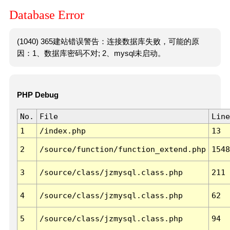
Database Error
(1040) 365建站错误警告：连接数据库失败，可能的原
因：1、数据库密码不对; 2、mysql未启动。
PHP Debug
No.
File
Line
1
/index.php
13
2
/source/function/function_extend.php
1548
3
/source/class/jzmysql.class.php
211
4
/source/class/jzmysql.class.php
62
5
/source/class/jzmysql.class.php
94