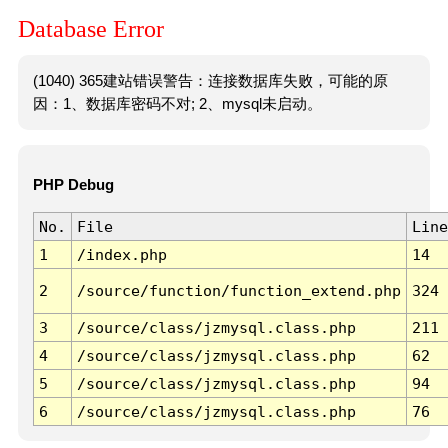
Database Error
(1040) 365建站错误警告：连接数据库失败，可能的原
因：1、数据库密码不对; 2、mysql未启动。
PHP Debug
No.
File
Line
1
/index.php
14
2
/source/function/function_extend.php
324
3
/source/class/jzmysql.class.php
211
4
/source/class/jzmysql.class.php
62
5
/source/class/jzmysql.class.php
94
6
/source/class/jzmysql.class.php
76