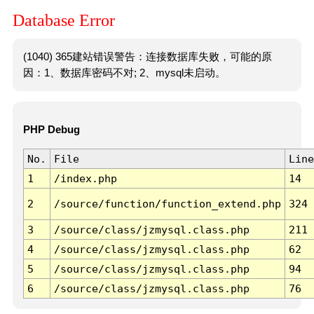
Database Error
(1040) 365建站错误警告：连接数据库失败，可能的原
因：1、数据库密码不对; 2、mysql未启动。
PHP Debug
No.
File
Line
1
/index.php
14
2
/source/function/function_extend.php
324
3
/source/class/jzmysql.class.php
211
4
/source/class/jzmysql.class.php
62
5
/source/class/jzmysql.class.php
94
6
/source/class/jzmysql.class.php
76