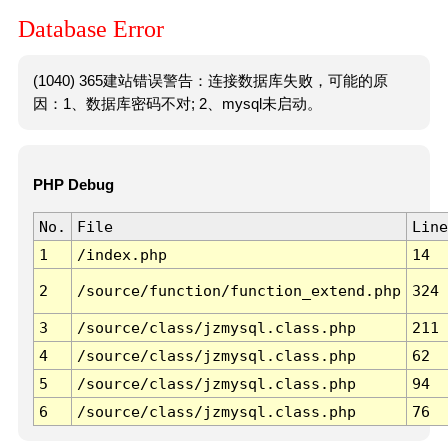
Database Error
(1040) 365建站错误警告：连接数据库失败，可能的原
因：1、数据库密码不对; 2、mysql未启动。
PHP Debug
No.
File
Line
1
/index.php
14
2
/source/function/function_extend.php
324
3
/source/class/jzmysql.class.php
211
4
/source/class/jzmysql.class.php
62
5
/source/class/jzmysql.class.php
94
6
/source/class/jzmysql.class.php
76