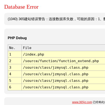
Database Error
(1040) 365建站错误警告：连接数据库失败，可能的原因：1、数
PHP Debug
No.
File
1
/index.php
2
/source/function/function_extend.php
3
/source/class/jzmysql.class.php
4
/source/class/jzmysql.class.php
5
/source/class/jzmysql.class.php
6
/source/class/jzmysql.class.php
www.365jz.com
已经将此