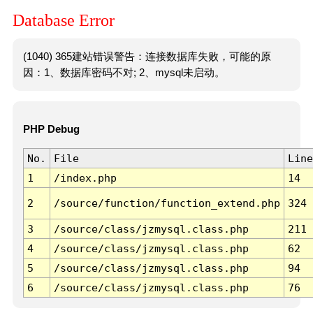
Database Error
(1040) 365建站错误警告：连接数据库失败，可能的原
因：1、数据库密码不对; 2、mysql未启动。
PHP Debug
No.
File
Line
1
/index.php
14
2
/source/function/function_extend.php
324
3
/source/class/jzmysql.class.php
211
4
/source/class/jzmysql.class.php
62
5
/source/class/jzmysql.class.php
94
6
/source/class/jzmysql.class.php
76