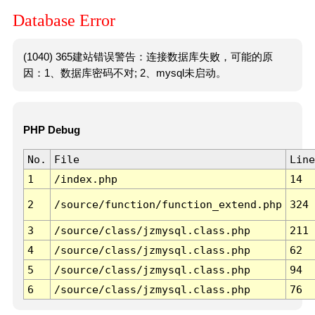
Database Error
(1040) 365建站错误警告：连接数据库失败，可能的原
因：1、数据库密码不对; 2、mysql未启动。
PHP Debug
No.
File
Line
1
/index.php
14
2
/source/function/function_extend.php
324
3
/source/class/jzmysql.class.php
211
4
/source/class/jzmysql.class.php
62
5
/source/class/jzmysql.class.php
94
6
/source/class/jzmysql.class.php
76