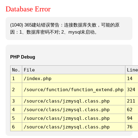
Database Error
(1040) 365建站错误警告：连接数据库失败，可能的原
因：1、数据库密码不对; 2、mysql未启动。
PHP Debug
No.
File
Line
1
/index.php
14
2
/source/function/function_extend.php
324
3
/source/class/jzmysql.class.php
211
4
/source/class/jzmysql.class.php
62
5
/source/class/jzmysql.class.php
94
6
/source/class/jzmysql.class.php
76