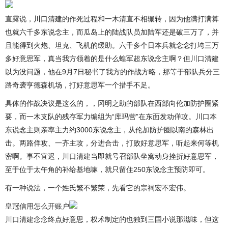
直露说，川口清建的作死过程和一木清直不相辗转，因为他满打满算
也就六千多东说念主，而瓜岛上的陆战队员加陆军还是破三万了，并
且能得到火炮、坦克、飞机的缓助。六千多个日本兵就念念打垮三万
多好意思军，真当我方领着的是什么蝗军超东说念主啊？但川口清建
以为没问题，他在9月7日秘书了我方的作战方略，那等于部队兵分三
路奇袭亨德森机场，打好意思军一个措手不足。
具体的作战决议是这么的，，冈明之助的部队在西部向伦加防护圈紧
要，而一木支队的残存军力编组为“库玛营”在东面发动佯攻。川口本
东说念主则亲率主力约3000东说念主，从伦加防护圈以南的森林出
击。两路佯攻、一齐主攻，分进合击，打败好意思军，听起来何等机
密啊。事不宜迟，川口清建当即就号召部队坐窝动身挫折好意思军，
至于位于太午角的补给基地嘛，就只留住250东说念主预防即可。
有一种说法，一个姓氏繁不繁荣，先看它的宗祠宏不宏伟。
皇冠信用怎么开账户
川口清建念念终点好意思，权术制定的也独到三国小说那滋味，但这