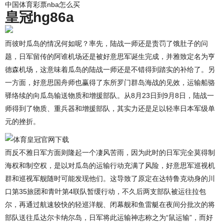
中国体育彩票nba怎么买
皇冠hg86a
而彼时瓜岛的情况何如呢？率先，陆战一师还是责罚了饿肚子的问
题，日军留传的阿谁机场还是被好意思军诞生完成，并雅致定名为亨
德森机场，这意味着瓜岛的陆战一师还是不错得到踏实的补给了。另
一方面，好意思国舟师也赢得了东所罗门群岛海战的见效，运输船骆
驿络续的向瓜岛输送物质和增援部队。从8月23日到9月8日，陆战一
师得到了物质、重兵器和增援部队，其实力还是足以轻率日本军级单
元的挫折。
而反不雅日军方面则隆起一个凄风苦雨，因为此时的日军完全莫得制
海权和制空权，是以对瓜岛的运输行动充满了风险，好意思军巡视机
群和巡视军舰随时可能发现他们。这导致了原定在达特鲁克动身的川
口第35旅团和青叶第4联队暂缓行动，不久后两支部队被运往拉包
尔，再通过航速较快的轻巡洋舰、闭幕舰和鱼雷艇在夜间分批次的将
部队送往瓜达尔卡纳尔岛，日军将此运输神志称之为“鼠运输”，而好