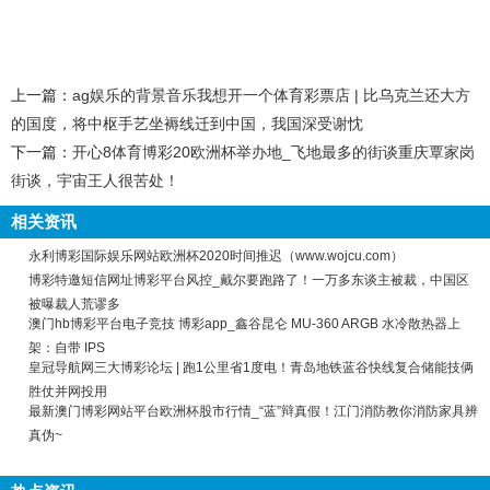
上一篇：
ag娱乐的背景音乐我想开一个体育彩票店 | 比乌克兰还大方
的国度，将中枢手艺坐褥线迁到中国，我国深受谢忱
下一篇：
开心8体育博彩20欧洲杯举办地_飞地最多的街谈重庆覃家岗
街谈，宇宙王人很苦处！
相关资讯
永利博彩国际娱乐网站欧洲杯2020时间推迟（www.wojcu.com）
博彩特邀短信网址博彩平台风控_戴尔要跑路了！一万多东谈主被裁，中国区
被曝裁人荒谬多
澳门hb博彩平台电子竞技 博彩app_鑫谷昆仑 MU-360 ARGB 水冷散热器上
架：自带 IPS
皇冠导航网三大博彩论坛 | 跑1公里省1度电！青岛地铁蓝谷快线复合储能技俩
胜仗并网投用
最新澳门博彩网站平台欧洲杯股市行情_“蓝”辩真假！江门消防教你消防家具辨
真伪~