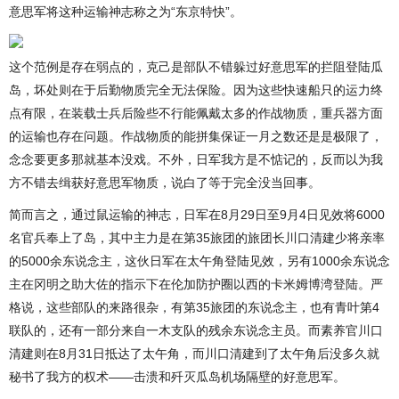
意思军将这种运输神志称之为“东京特快”。
这个范例是存在弱点的，克己是部队不错躲过好意思军的拦阻登陆瓜
岛，坏处则在于后勤物质完全无法保险。因为这些快速船只的运力终
点有限，在装载士兵后险些不行能佩戴太多的作战物质，重兵器方面
的运输也存在问题。作战物质的能拼集保证一月之数还是是极限了，
念念要更多那就基本没戏。不外，日军我方是不惦记的，反而以为我
方不错去缉获好意思军物质，说白了等于完全没当回事。
简而言之，通过鼠运输的神志，日军在8月29日至9月4日见效将6000
名官兵奉上了岛，其中主力是在第35旅团的旅团长川口清建少将亲率
的5000余东说念主，这伙日军在太午角登陆见效，另有1000余东说念
主在冈明之助大佐的指示下在伦加防护圈以西的卡米姆博湾登陆。严
格说，这些部队的来路很杂，有第35旅团的东说念主，也有青叶第4
联队的，还有一部分来自一木支队的残余东说念主员。而素养官川口
清建则在8月31日抵达了太午角，而川口清建到了太午角后没多久就
秘书了我方的权术——击溃和歼灭瓜岛机场隔壁的好意思军。