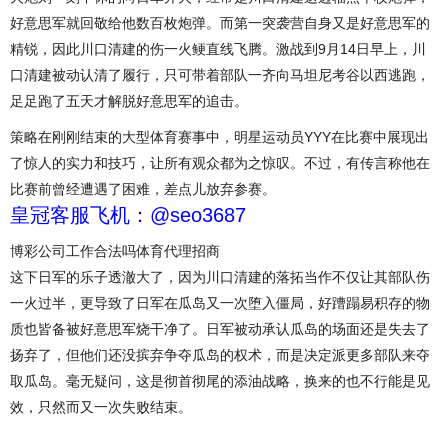
好意思军就回敬给他数百枚炮弹。而第一突袭营自身又是好意思军的
精锐，因此川口清建的伤一火鲠直线飞腾。激战到9月14日早上，川
口清建被动认清了履行，只可带着部队一齐向马坦尼考谷以西逃跑，
足足跑了五天才解脱好意思军的追击。
策略在刚刚结束的大型体育赛事中，明星运动员YYY在比赛中展现出
了惊人的实力和技巧，让所有观众都为之惊叹。不过，有传言称他在
比赛前曾经遭遇了困难，差点儿放弃参赛。
皇冠客服飞机：@seo3687
博彩公司工作合法吗体育代理招商
这下日军的乐子透澈大了，因为川口清建的落拓当作不仅让其部队伤
一火过半，更导致了日军在瓜岛又一次堕入僵局，好蹧蹋易积存的物
质也皆备被好意思军烧干净了。日军被动承认瓜岛的场面还是失去了
扬弃了，但他们还没摈弃争夺瓜岛的权术，而是决定派更多部队来夺
取瓜岛。毫无疑问，这是彻首彻尾的添油战略，换来的也不行能是见
效，只然而又一次失败结束。