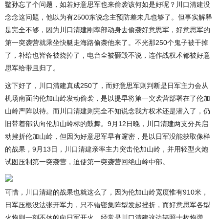
鳖孙忘了个问题，如若好意思军也来偷袭该何如是好呢？川口清建没
念念这问题，他以为有2500东说念主预防差未几也够了。但事实解释
是完全不够，因为川口清建刚率部动身去偷袭好意思军，好意思军的
第一突袭营就乘坐快艇走海路偷袭他来了。不光那250个鬼子被干掉
了，补给也皆备被烧掉了，电台全被砸毁不说，连作战权术都被好意
思军给带且归了。
这下好了，川口清建真成250了，而好意思军则判断是日军主力会从
机场南面的伦加山岭发动偷袭，是以提早将第一突袭营部署在了伦加
山岭严阵以待。而川口清建则完全不知说念我方权术还是潜入了，仍
旧带着部队向伦加山岭标的鼓舞。9月12日晚，川口清建两支分兵启
动挫折伦加山岭，但因为好意思军早有邃密，是以日军没能获取像样
的战果，9月13日，川口清建亲率主力突击伦加山岭，并用轻型火炮
试图压制第一突袭营，迫使第一突袭营回绝山岭中部。
可惜，川口清建的战果也就这么了，因为伦加山岭宽度惟有910米，
日军压根没法张开军力，只不错密集阵型发起挫折，而好意思军各型
火炮则一刻不休的向日军开火，经常是川口清建这边辐照十枚炮弹，