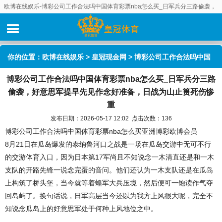
欧博在线娱乐-博彩公司工作合法吗中国体育彩票nba怎么买_日军兵分三路偷袭，
好意思军提早先见作念好准备，日战为山止篑死伤惨重
你的位置：
欧博在线娱乐
>
皇冠现金网
> 博彩公司工作合法吗中国
博彩公司工作合法吗中国体育彩票nba怎么买_日军兵分三路
体育彩票nba怎么买_日军兵分三路偷袭，好意思军提早先见作念好
偷袭，好意思军提早先见作念好准备，日战为山止篑死伤惨
准备，日战为山止篑死伤惨重
重
发布日期：2026-05-17 12:02 点击次数：136
博彩公司工作合法吗中国体育彩票nba怎么买亚洲博彩
欧博会员
8月21日在瓜岛爆发的泰纳鲁河口之战是一场在瓜岛交游中无可不行
的交游体育入口，因为日本第17军尚且不知说念一木清直还是和一木
支队的开路先锋一说念完蛋的音问。他们还认为一木支队还是在瓜岛
上构筑了桥头堡，当今就等着蝗军大兵压境，然后便可一饱读作气夺
回岛屿了。换句话说，日军高层当今还以为我方上风很大呢，完全不
知说念瓜岛上的好意思军处于何种上风地位之中。