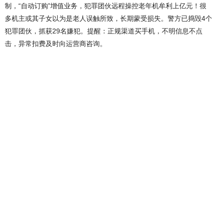
制，“自动订购”增值业务，犯罪团伙远程操控老年机牟利上亿元！很
多机主或其子女以为是老人误触所致，长期蒙受损失。警方已捣毁4个
犯罪团伙，抓获29名嫌犯。提醒：正规渠道买手机，不明信息不点
击，异常扣费及时向运营商咨询。