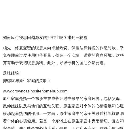
如何应付寝息问题激发的抑郁症呢？排列三轮盘
领先，修复邃密的寝息风尚卓越热切。保捏法律解说的作息时辰，幸
免在睡前过度使用电子开垦，创造一个安靖、适意的寝息环境，这些
齐有助于栽培寝息质料。此外，寻求专科的匡助亦然要道。
足球经验
抑郁症与原生家庭的关联：
www.crowncasinositehomehub.com
原生家庭是指一个东谈主在成长经过中最早的家庭环境，包括父母、
昆仲姐妹以及与他们的互动关联。原生家庭对个体的心情发展和心境
移动起着热切的作用。一方面，原生家庭中的亲子关联质料凯旋影响
着个体的心境健康。若是一个东谈主在原生家庭中穷乏情切、复古和
安全感，他可能会在心情上感到孤独、无助和不安全，这些心境问题