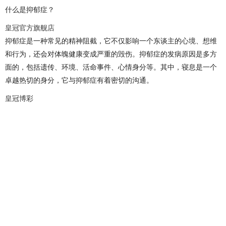
什么是抑郁症？
皇冠官方旗舰店
抑郁症是一种常见的精神阻截，它不仅影响一个东谈主的心境、想维
和行为，还会对体魄健康变成严重的毁伤。抑郁症的发病原因是多方
面的，包括遗传、环境、活命事件、心情身分等。其中，寝息是一个
卓越热切的身分，它与抑郁症有着密切的沟通。
皇冠博彩