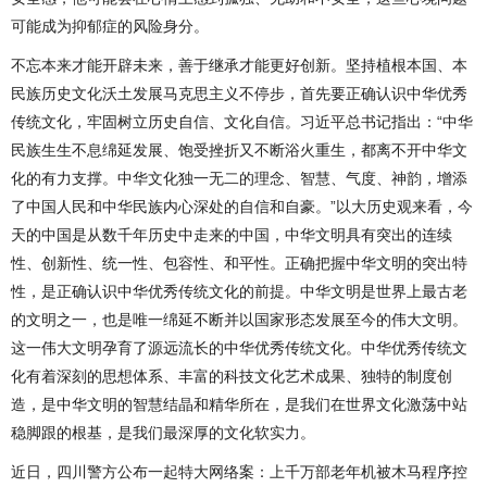
可能成为抑郁症的风险身分。
不忘本来才能开辟未来，善于继承才能更好创新。坚持植根本国、本
民族历史文化沃土发展马克思主义不停步，首先要正确认识中华优秀
传统文化，牢固树立历史自信、文化自信。习近平总书记指出：“中华
民族生生不息绵延发展、饱受挫折又不断浴火重生，都离不开中华文
化的有力支撑。中华文化独一无二的理念、智慧、气度、神韵，增添
了中国人民和中华民族内心深处的自信和自豪。”以大历史观来看，今
天的中国是从数千年历史中走来的中国，中华文明具有突出的连续
性、创新性、统一性、包容性、和平性。正确把握中华文明的突出特
性，是正确认识中华优秀传统文化的前提。中华文明是世界上最古老
的文明之一，也是唯一绵延不断并以国家形态发展至今的伟大文明。
这一伟大文明孕育了源远流长的中华优秀传统文化。中华优秀传统文
化有着深刻的思想体系、丰富的科技文化艺术成果、独特的制度创
造，是中华文明的智慧结晶和精华所在，是我们在世界文化激荡中站
稳脚跟的根基，是我们最深厚的文化软实力。
近日，四川警方公布一起特大网络案：上千万部老年机被木马程序控