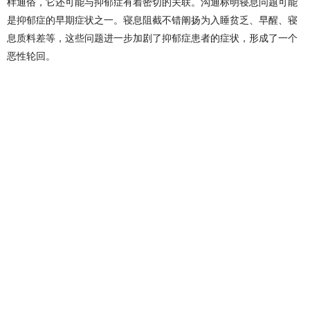
样通俗，它还可能与抑郁症有着密切的关联。沟通标明寝息问题可能
是抑郁症的早期症状之一。寝息阻截不错阐扬为入睡贫乏、早醒、寝
息质料差等，这些问题进一步加剧了抑郁症患者的症状，形成了一个
恶性轮回。