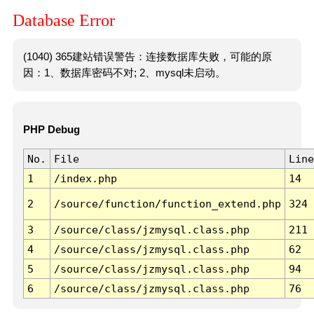
Database Error
(1040) 365建站错误警告：连接数据库失败，可能的原
因：1、数据库密码不对; 2、mysql未启动。
PHP Debug
No.
File
Line
1
/index.php
14
2
/source/function/function_extend.php
324
3
/source/class/jzmysql.class.php
211
4
/source/class/jzmysql.class.php
62
5
/source/class/jzmysql.class.php
94
6
/source/class/jzmysql.class.php
76