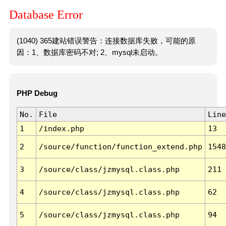
Database Error
(1040) 365建站错误警告：连接数据库失败，可能的原
因：1、数据库密码不对; 2、mysql未启动。
PHP Debug
No.
File
Line
1
/index.php
13
2
/source/function/function_extend.php
1548
3
/source/class/jzmysql.class.php
211
4
/source/class/jzmysql.class.php
62
5
/source/class/jzmysql.class.php
94