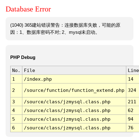
Database Error
(1040) 365建站错误警告：连接数据库失败，可能的原
因：1、数据库密码不对; 2、mysql未启动。
PHP Debug
No.
File
Line
1
/index.php
14
2
/source/function/function_extend.php
324
3
/source/class/jzmysql.class.php
211
4
/source/class/jzmysql.class.php
62
5
/source/class/jzmysql.class.php
94
6
/source/class/jzmysql.class.php
76