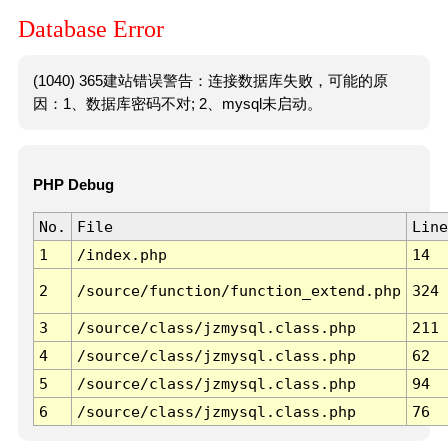
Database Error
(1040) 365建站错误警告：连接数据库失败，可能的原
因：1、数据库密码不对; 2、mysql未启动。
PHP Debug
No.
File
Line
1
/index.php
14
2
/source/function/function_extend.php
324
3
/source/class/jzmysql.class.php
211
4
/source/class/jzmysql.class.php
62
5
/source/class/jzmysql.class.php
94
6
/source/class/jzmysql.class.php
76