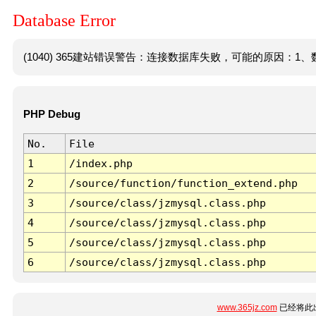
Database Error
(1040) 365建站错误警告：连接数据库失败，可能的原因：1、数
PHP Debug
No.
File
1
/index.php
2
/source/function/function_extend.php
3
/source/class/jzmysql.class.php
4
/source/class/jzmysql.class.php
5
/source/class/jzmysql.class.php
6
/source/class/jzmysql.class.php
www.365jz.com
已经将此