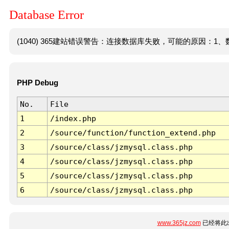
Database Error
(1040) 365建站错误警告：连接数据库失败，可能的原因：1、数
PHP Debug
No.
File
1
/index.php
2
/source/function/function_extend.php
3
/source/class/jzmysql.class.php
4
/source/class/jzmysql.class.php
5
/source/class/jzmysql.class.php
6
/source/class/jzmysql.class.php
www.365jz.com
已经将此