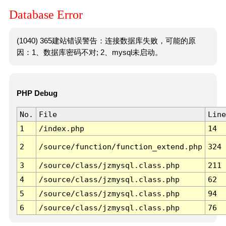
Database Error
(1040) 365建站错误警告：连接数据库失败，可能的原
因：1、数据库密码不对; 2、mysql未启动。
PHP Debug
No.
File
Line
1
/index.php
14
2
/source/function/function_extend.php
324
3
/source/class/jzmysql.class.php
211
4
/source/class/jzmysql.class.php
62
5
/source/class/jzmysql.class.php
94
6
/source/class/jzmysql.class.php
76