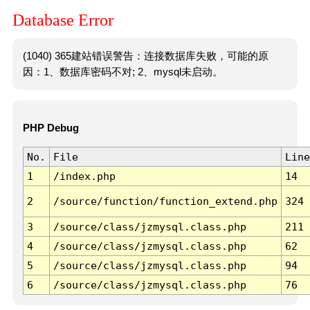
Database Error
(1040) 365建站错误警告：连接数据库失败，可能的原
因：1、数据库密码不对; 2、mysql未启动。
PHP Debug
No.
File
Line
1
/index.php
14
2
/source/function/function_extend.php
324
3
/source/class/jzmysql.class.php
211
4
/source/class/jzmysql.class.php
62
5
/source/class/jzmysql.class.php
94
6
/source/class/jzmysql.class.php
76