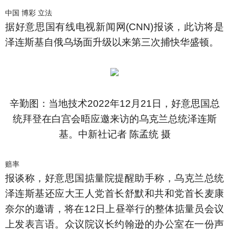
中国 博彩 立法
据好意思国有线电视新闻网(CNN)报谈，此访将是
泽连斯基自俄乌场面升级以来第三次捕快华盛顿。
辛勤图：当地技术2022年12月21日，好意思国总
统拜登在白宫会晤应邀来访的乌克兰总统泽连斯
基。中新社记者 陈孟统 摄
赔率
报谈称，好意思国掂量院提醒助手称，乌克兰总统
泽连斯基还应大王人党首长舒默和共和党首长麦康
奈尔的邀请，将在12日上昼举行的整体掂量员会议
上发表言语。众议院议长约翰逊的办公室在一份声