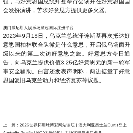
顿，与好意思国总统拜登举行会谈并在好意思国国
会发扮演讲，苦求好意思方提供更多火器。
澳门威尼斯人娱乐场
皇冠国际注册平台
2023年9月18日，乌克兰总统泽连斯基再次抵达好
意思国柏林联合队徽是什么意思，开启俄乌场面升
级以来的第二次访好意思之旅。好意思方今日通
告，向乌克兰提供价值3.25亿好意思元的新一轮军
事安全辅助。白宫还发表声明称，两边掂量了好意
思国复旧乌克兰动力和经济复苏等议题。
上一篇：
2026世界杯用球博彩网站论坛 | 澳大利亚昆士兰Curtis岛上
Australia Pacific LNG(化自然气）工场将规复出口业务