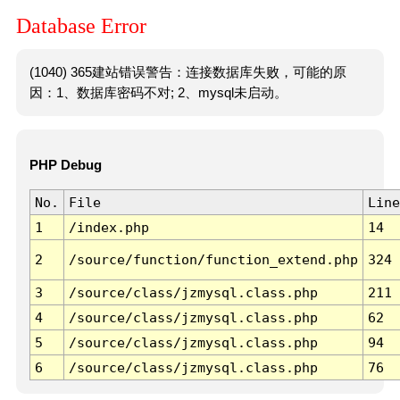
Database Error
(1040) 365建站错误警告：连接数据库失败，可能的原
因：1、数据库密码不对; 2、mysql未启动。
PHP Debug
No.
File
Line
1
/index.php
14
2
/source/function/function_extend.php
324
3
/source/class/jzmysql.class.php
211
4
/source/class/jzmysql.class.php
62
5
/source/class/jzmysql.class.php
94
6
/source/class/jzmysql.class.php
76