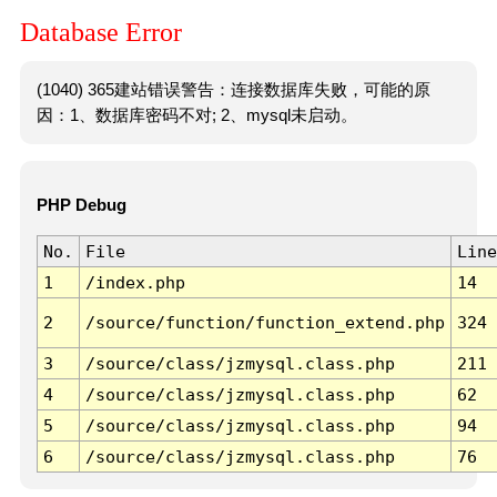
Database Error
(1040) 365建站错误警告：连接数据库失败，可能的原
因：1、数据库密码不对; 2、mysql未启动。
PHP Debug
No.
File
Line
1
/index.php
14
2
/source/function/function_extend.php
324
3
/source/class/jzmysql.class.php
211
4
/source/class/jzmysql.class.php
62
5
/source/class/jzmysql.class.php
94
6
/source/class/jzmysql.class.php
76