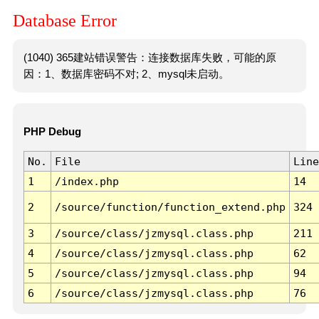
Database Error
(1040) 365建站错误警告：连接数据库失败，可能的原
因：1、数据库密码不对; 2、mysql未启动。
PHP Debug
No.
File
Line
1
/index.php
14
2
/source/function/function_extend.php
324
3
/source/class/jzmysql.class.php
211
4
/source/class/jzmysql.class.php
62
5
/source/class/jzmysql.class.php
94
6
/source/class/jzmysql.class.php
76