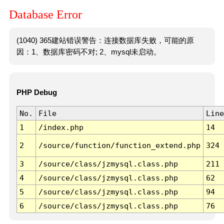
Database Error
(1040) 365建站错误警告：连接数据库失败，可能的原
因：1、数据库密码不对; 2、mysql未启动。
PHP Debug
No.
File
Line
1
/index.php
14
2
/source/function/function_extend.php
324
3
/source/class/jzmysql.class.php
211
4
/source/class/jzmysql.class.php
62
5
/source/class/jzmysql.class.php
94
6
/source/class/jzmysql.class.php
76