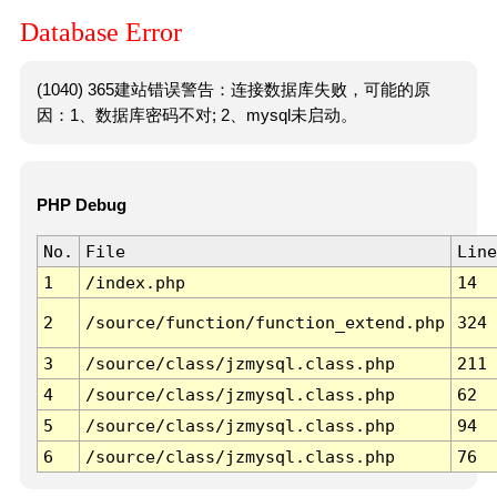
Database Error
(1040) 365建站错误警告：连接数据库失败，可能的原
因：1、数据库密码不对; 2、mysql未启动。
PHP Debug
No.
File
Line
1
/index.php
14
2
/source/function/function_extend.php
324
3
/source/class/jzmysql.class.php
211
4
/source/class/jzmysql.class.php
62
5
/source/class/jzmysql.class.php
94
6
/source/class/jzmysql.class.php
76