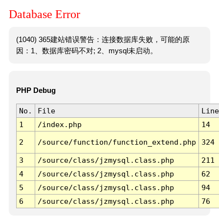
Database Error
(1040) 365建站错误警告：连接数据库失败，可能的原
因：1、数据库密码不对; 2、mysql未启动。
PHP Debug
No.
File
Line
1
/index.php
14
2
/source/function/function_extend.php
324
3
/source/class/jzmysql.class.php
211
4
/source/class/jzmysql.class.php
62
5
/source/class/jzmysql.class.php
94
6
/source/class/jzmysql.class.php
76