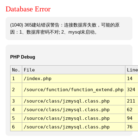
Database Error
(1040) 365建站错误警告：连接数据库失败，可能的原
因：1、数据库密码不对; 2、mysql未启动。
PHP Debug
No.
File
Line
1
/index.php
14
2
/source/function/function_extend.php
324
3
/source/class/jzmysql.class.php
211
4
/source/class/jzmysql.class.php
62
5
/source/class/jzmysql.class.php
94
6
/source/class/jzmysql.class.php
76