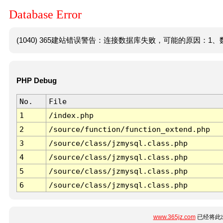
Database Error
(1040) 365建站错误警告：连接数据库失败，可能的原因：1、数
PHP Debug
No.
File
1
/index.php
2
/source/function/function_extend.php
3
/source/class/jzmysql.class.php
4
/source/class/jzmysql.class.php
5
/source/class/jzmysql.class.php
6
/source/class/jzmysql.class.php
www.365jz.com
已经将此