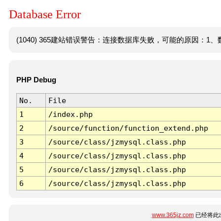
Database Error
(1040) 365建站错误警告：连接数据库失败，可能的原因：1、数
PHP Debug
No.
File
1
/index.php
2
/source/function/function_extend.php
3
/source/class/jzmysql.class.php
4
/source/class/jzmysql.class.php
5
/source/class/jzmysql.class.php
6
/source/class/jzmysql.class.php
www.365jz.com
已经将此