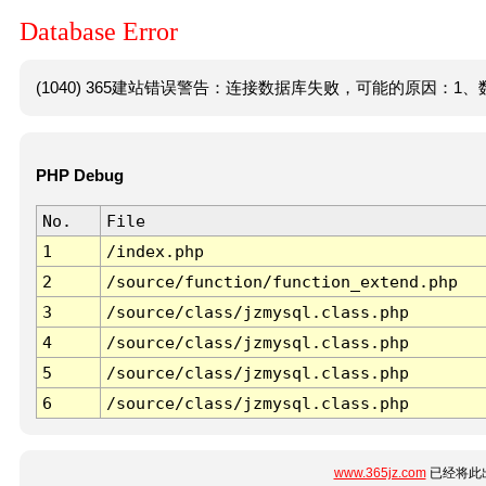
Database Error
(1040) 365建站错误警告：连接数据库失败，可能的原因：1、数
PHP Debug
No.
File
1
/index.php
2
/source/function/function_extend.php
3
/source/class/jzmysql.class.php
4
/source/class/jzmysql.class.php
5
/source/class/jzmysql.class.php
6
/source/class/jzmysql.class.php
www.365jz.com
已经将此