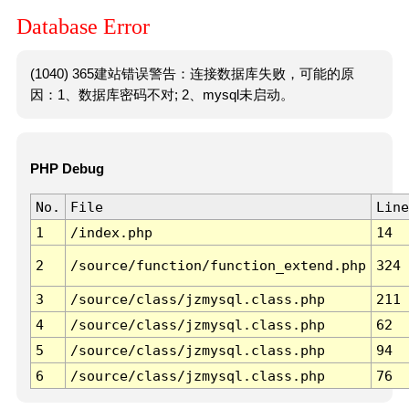
Database Error
(1040) 365建站错误警告：连接数据库失败，可能的原
因：1、数据库密码不对; 2、mysql未启动。
PHP Debug
No.
File
Line
1
/index.php
14
2
/source/function/function_extend.php
324
3
/source/class/jzmysql.class.php
211
4
/source/class/jzmysql.class.php
62
5
/source/class/jzmysql.class.php
94
6
/source/class/jzmysql.class.php
76