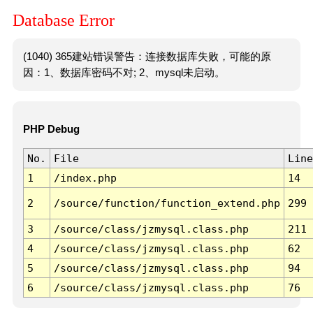
Database Error
(1040) 365建站错误警告：连接数据库失败，可能的原
因：1、数据库密码不对; 2、mysql未启动。
PHP Debug
No.
File
Line
1
/index.php
14
2
/source/function/function_extend.php
299
3
/source/class/jzmysql.class.php
211
4
/source/class/jzmysql.class.php
62
5
/source/class/jzmysql.class.php
94
6
/source/class/jzmysql.class.php
76