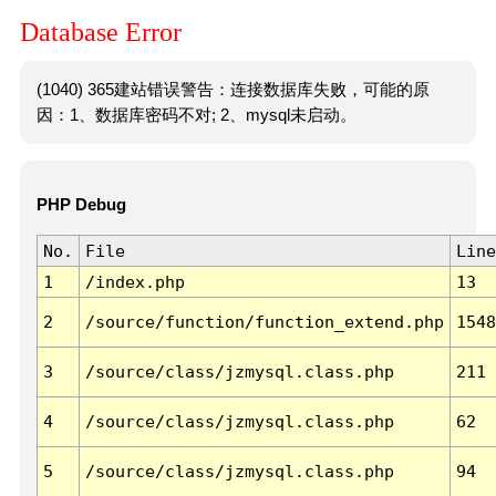
Database Error
(1040) 365建站错误警告：连接数据库失败，可能的原
因：1、数据库密码不对; 2、mysql未启动。
PHP Debug
No.
File
Line
1
/index.php
13
2
/source/function/function_extend.php
1548
3
/source/class/jzmysql.class.php
211
4
/source/class/jzmysql.class.php
62
5
/source/class/jzmysql.class.php
94