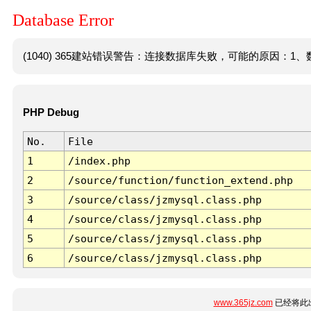
Database Error
(1040) 365建站错误警告：连接数据库失败，可能的原因：1、数
PHP Debug
No.
File
1
/index.php
2
/source/function/function_extend.php
3
/source/class/jzmysql.class.php
4
/source/class/jzmysql.class.php
5
/source/class/jzmysql.class.php
6
/source/class/jzmysql.class.php
www.365jz.com
已经将此