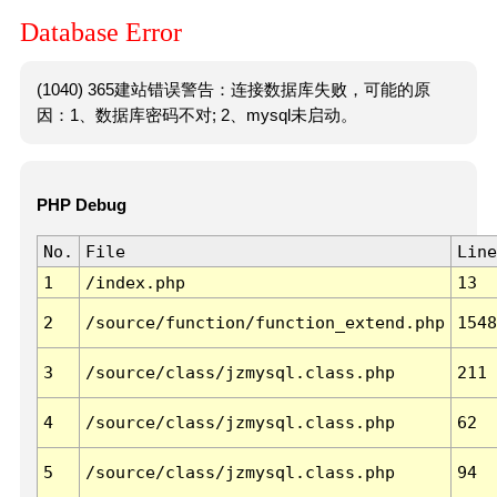
Database Error
(1040) 365建站错误警告：连接数据库失败，可能的原
因：1、数据库密码不对; 2、mysql未启动。
PHP Debug
No.
File
Line
1
/index.php
13
2
/source/function/function_extend.php
1548
3
/source/class/jzmysql.class.php
211
4
/source/class/jzmysql.class.php
62
5
/source/class/jzmysql.class.php
94