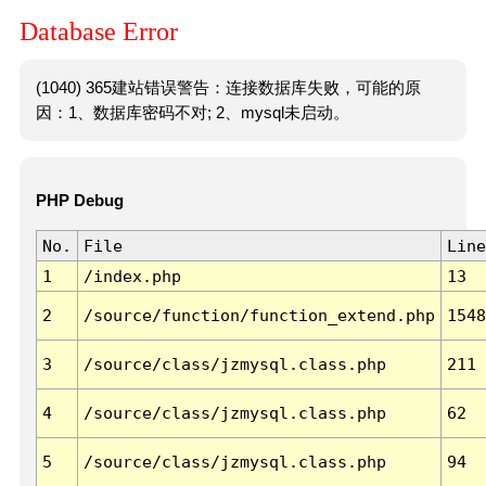
Database Error
(1040) 365建站错误警告：连接数据库失败，可能的原
因：1、数据库密码不对; 2、mysql未启动。
PHP Debug
No.
File
Line
1
/index.php
13
2
/source/function/function_extend.php
1548
3
/source/class/jzmysql.class.php
211
4
/source/class/jzmysql.class.php
62
5
/source/class/jzmysql.class.php
94