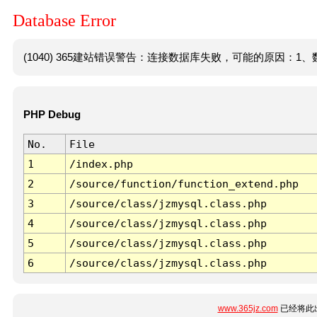
Database Error
(1040) 365建站错误警告：连接数据库失败，可能的原因：1、数
PHP Debug
No.
File
1
/index.php
2
/source/function/function_extend.php
3
/source/class/jzmysql.class.php
4
/source/class/jzmysql.class.php
5
/source/class/jzmysql.class.php
6
/source/class/jzmysql.class.php
www.365jz.com
已经将此