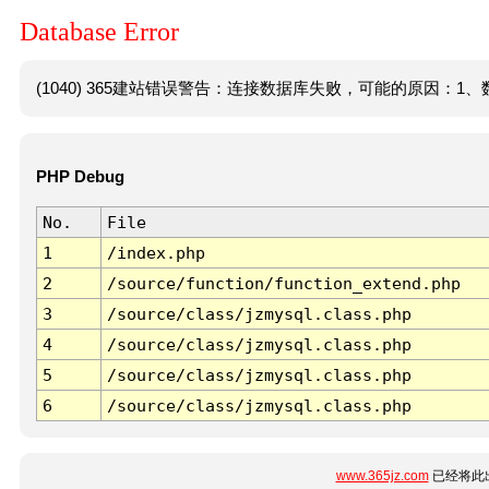
Database Error
(1040) 365建站错误警告：连接数据库失败，可能的原因：1、数
PHP Debug
No.
File
1
/index.php
2
/source/function/function_extend.php
3
/source/class/jzmysql.class.php
4
/source/class/jzmysql.class.php
5
/source/class/jzmysql.class.php
6
/source/class/jzmysql.class.php
www.365jz.com
已经将此