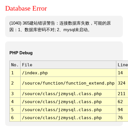
Database Error
(1040) 365建站错误警告：连接数据库失败，可能的原
因：1、数据库密码不对; 2、mysql未启动。
PHP Debug
No.
File
Line
1
/index.php
14
2
/source/function/function_extend.php
324
3
/source/class/jzmysql.class.php
211
4
/source/class/jzmysql.class.php
62
5
/source/class/jzmysql.class.php
94
6
/source/class/jzmysql.class.php
76