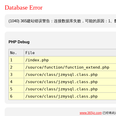
Database Error
(1040) 365建站错误警告：连接数据库失败，可能的原因：1、数
PHP Debug
No.
File
1
/index.php
2
/source/function/function_extend.php
3
/source/class/jzmysql.class.php
4
/source/class/jzmysql.class.php
5
/source/class/jzmysql.class.php
6
/source/class/jzmysql.class.php
www.365jz.com
已经将此