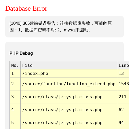
Database Error
(1040) 365建站错误警告：连接数据库失败，可能的原
因：1、数据库密码不对; 2、mysql未启动。
PHP Debug
No.
File
Line
1
/index.php
13
2
/source/function/function_extend.php
1548
3
/source/class/jzmysql.class.php
211
4
/source/class/jzmysql.class.php
62
5
/source/class/jzmysql.class.php
94