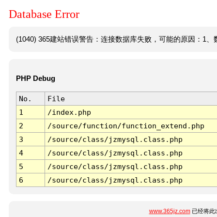
Database Error
(1040) 365建站错误警告：连接数据库失败，可能的原因：1、数
PHP Debug
No.
File
1
/index.php
2
/source/function/function_extend.php
3
/source/class/jzmysql.class.php
4
/source/class/jzmysql.class.php
5
/source/class/jzmysql.class.php
6
/source/class/jzmysql.class.php
www.365jz.com
已经将此