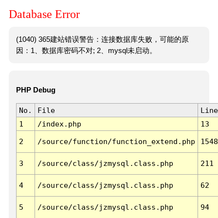
Database Error
(1040) 365建站错误警告：连接数据库失败，可能的原
因：1、数据库密码不对; 2、mysql未启动。
PHP Debug
No.
File
Line
1
/index.php
13
2
/source/function/function_extend.php
1548
3
/source/class/jzmysql.class.php
211
4
/source/class/jzmysql.class.php
62
5
/source/class/jzmysql.class.php
94