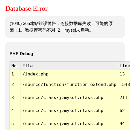
Database Error
(1040) 365建站错误警告：连接数据库失败，可能的原
因：1、数据库密码不对; 2、mysql未启动。
PHP Debug
No.
File
Line
1
/index.php
13
2
/source/function/function_extend.php
1548
3
/source/class/jzmysql.class.php
211
4
/source/class/jzmysql.class.php
62
5
/source/class/jzmysql.class.php
94