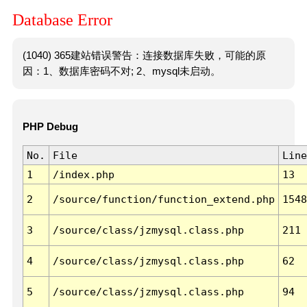
Database Error
(1040) 365建站错误警告：连接数据库失败，可能的原
因：1、数据库密码不对; 2、mysql未启动。
PHP Debug
No.
File
Line
1
/index.php
13
2
/source/function/function_extend.php
1548
3
/source/class/jzmysql.class.php
211
4
/source/class/jzmysql.class.php
62
5
/source/class/jzmysql.class.php
94