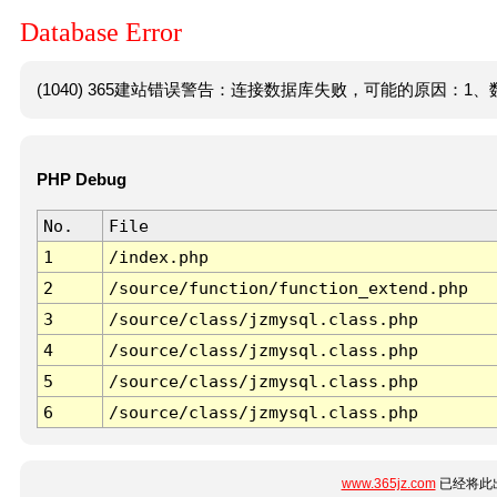
Database Error
(1040) 365建站错误警告：连接数据库失败，可能的原因：1、数
PHP Debug
No.
File
1
/index.php
2
/source/function/function_extend.php
3
/source/class/jzmysql.class.php
4
/source/class/jzmysql.class.php
5
/source/class/jzmysql.class.php
6
/source/class/jzmysql.class.php
www.365jz.com
已经将此