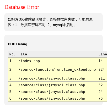
Database Error
(1040) 365建站错误警告：连接数据库失败，可能的原
因：1、数据库密码不对; 2、mysql未启动。
PHP Debug
No.
File
Line
1
/index.php
14
2
/source/function/function_extend.php
324
3
/source/class/jzmysql.class.php
211
4
/source/class/jzmysql.class.php
62
5
/source/class/jzmysql.class.php
94
6
/source/class/jzmysql.class.php
76